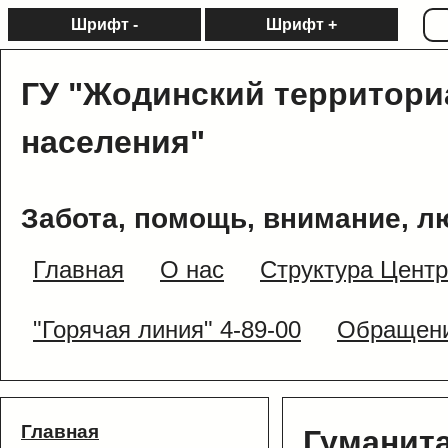
Шрифт -
Шрифт +
ГУ "Жодинский территори
населения"
Забота, помощь, внимание, л
Главная
О нас
Структура Цент
"Горячая линия" 4-89-00
Обращени
Главная
Гуманит