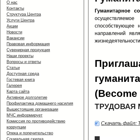
О нас
Контакты
Гуманитарное со
Структура Центра
осуществляемое
Услуги Центра
способствующее 
Акции
Новости
направлений явл
Вакансии
жизнедеятельности
Правовая информация
Сувенирная продукция
Наши проекты
Пригл
Вопросы и ответы
Статьи
Доступная среда
гуманит
Гостевая книга
Галерея
(Become a
Карта сайта
Активное долголетие
Профилактика домашнего насилия
ТРУДОВАЯ 
Вышестоящие организации
МЧС информирует
Комиссия по противодействию
Скачать файл:
коррупции
Опека и попечительство
Социальная скидка