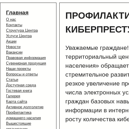
Главная
ПРОФИЛАКТ
О нас
Контакты
КИБЕРПРЕСТ
Структура Центра
Услуги Центра
Акции
Уважаемые граждане!
Новости
Вакансии
территориальный цен
Правовая информация
Сувенирная продукция
населения» обращает
Наши проекты
стремительное разви
Вопросы и ответы
Статьи
резкое увеличение п
Доступная среда
Гостевая книга
числа электронных усл
Галерея
граждан базовых нав
Карта сайта
Активное долголетие
информации в интерн
Профилактика
домашнего насилия
росту количества киб
Вышестоящие
организации