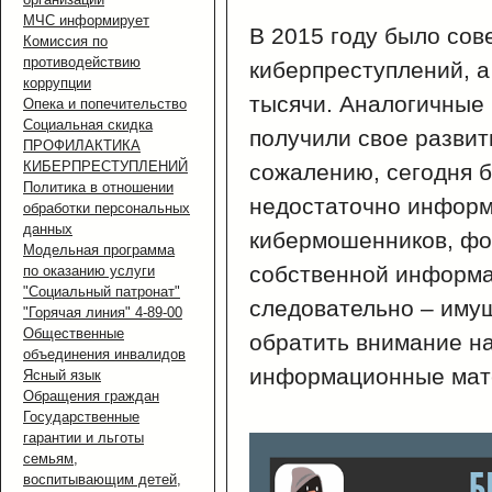
МЧС информирует
В 2015 году было сов
Комиссия по
противодействию
киберпреступлений, а 
коррупции
тысячи. Аналогичные
Опека и попечительство
Социальная скидка
получили свое развити
ПРОФИЛАКТИКА
КИБЕРПРЕСТУПЛЕНИЙ
сожалению, сегодня 
Политика в отношении
недостаточно информ
обработки персональных
данных
кибермошенников, фо
Модельная программа
собственной информа
по оказанию услуги
"Социальный патронат"
следовательно – иму
"Горячая линия" 4-89-00
Общественные
обратить внимание н
объединения инвалидов
информационные мат
Ясный язык
Обращения граждан
Государственные
гарантии и льготы
семьям,
воспитывающим детей,