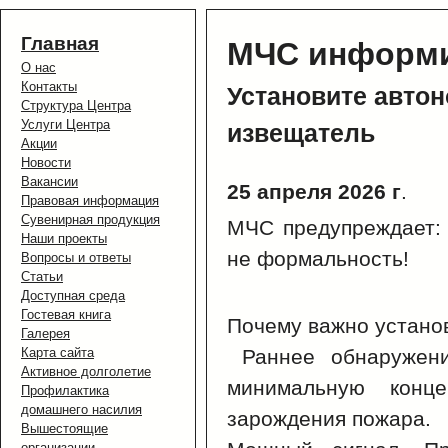
Главная
МЧС информ
О нас
Контакты
Установите авто
Структура Центра
Услуги Центра
извещатель
Акции
Новости
Вакансии
25 апреля 2026 г
.
Правовая информация
Сувенирная продукция
МЧС предупреждает:
Наши проекты
не формальность!
Вопросы и ответы
Статьи
Доступная среда
Гостевая книга
Почему важно устано
Галерея
Карта сайта
Раннее обнаружение
Активное долголетие
минимальную конц
Профилактика
домашнего насилия
зарождения пожара.
Вышестоящие
организации