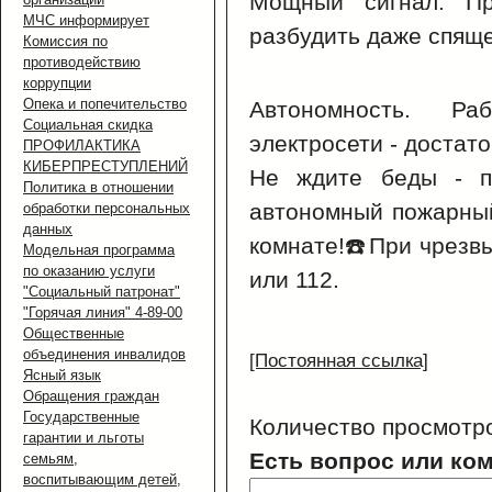
Мощный сигнал. Пр
МЧС информирует
разбудить даже спяще
Комиссия по
противодействию
коррупции
Опека и попечительство
Автономность. Р
Социальная скидка
электросети - достат
ПРОФИЛАКТИКА
КИБЕРПРЕСТУПЛЕНИЙ
Не ждите беды - пр
Политика в отношении
автономный пожарны
обработки персональных
данных
комнате!☎️При чрезв
Модельная программа
по оказанию услуги
или 112.
"Социальный патронат"
"Горячая линия" 4-89-00
Общественные
объединения инвалидов
[Постоянная ссылка]
Ясный язык
Обращения граждан
Государственные
Количество просмотр
гарантии и льготы
Есть вопрос или ко
семьям,
воспитывающим детей,