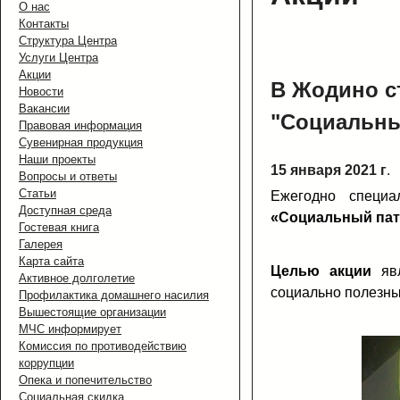
О нас
Контакты
Структура Центра
Услуги Центра
Акции
В Жодино с
Новости
Вакансии
"Социальны
Правовая информация
Сувенирная продукция
Наши проекты
15 января 2021 г
.
Вопросы и ответы
Статьи
Ежегодно специ
Доступная среда
«Социальный пат
Гостевая книга
Галерея
Карта сайта
Целью акции
явл
Активное долголетие
социально полезны
Профилактика домашнего насилия
Вышестоящие организации
МЧС информирует
Комиссия по противодействию
коррупции
Опека и попечительство
Социальная скидка