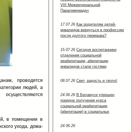
VIII Межрегиональной
Паралимпиаде»
17.07.26
Как родителям детей-
инвалидов вернуться в профессию
после долгого перерыва?
15.07.26
Сегодня воспитанники
отделения социальной
реабилитации, абилитации
инвалидов стали гостями
анам, проводятся
08.07.26
Свет, радость и тепло!
атегории людей, а
, осуществляются
24.06.26
В Беларуси упрощен
порядок получения курса
социальной реабилитации
(абилитации) в социальных
ей, в помещении в
24.06.26
ского ухода, дома-