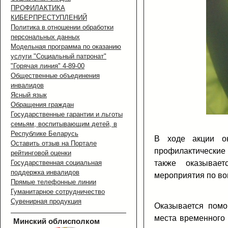
ПРОФИЛАКТИКА
КИБЕРПРЕСТУПЛЕНИЙ
Политика в отношении обработки
персональных данных
Модельная программа по оказанию
услуги "Социальный патронат"
"Горячая линия" 4-89-00
Общественные объединения
инвалидов
Ясный язык
Обращения граждан
Государственные гарантии и льготы
семьям, воспитывающим детей, в
Республике Беларусь
В ходе акции ок
Оставить отзыв на Портале
профилактические
рейтинговой оценки
Государственная социальная
также оказывает
поддержка инвалидов
мероприятия по во
Прямые телефонные линии
Гуманитарное сотрудничество
Сувенирная продукция
Оказывается помо
места временного 
Минский облисполком