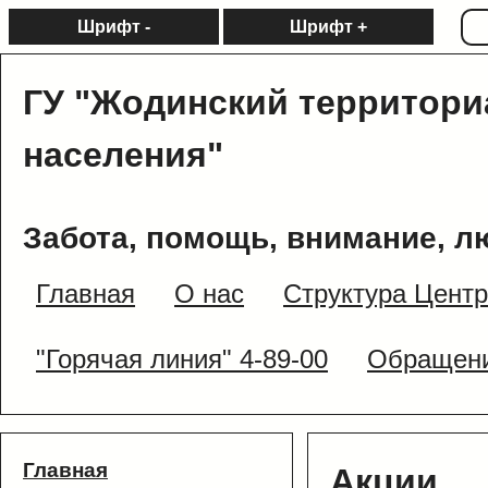
Шрифт -
Шрифт +
ГУ "Жодинский территори
населения"
Забота, помощь, внимание, л
Главная
О нас
Структура Цент
"Горячая линия" 4-89-00
Обращени
Главная
Акции